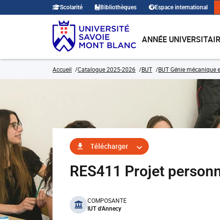
Scolarité
Bibliothèques
Espace international
ANNÉE UNIVERSITAI
Accueil
Catalogue 2025-2026
BUT
BUT Génie mécanique e
Télécharger
RES411 Projet personn
benefits
COMPOSANTE
IUT d'Annecy