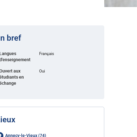
n bref
Langues
Français
d'enseignement
Ouvert aux
Oui
étudiants en
échange
ieux
Annecy-le-Vieux (74)