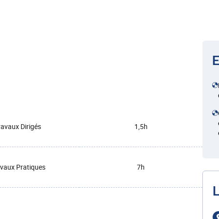
E
ravaux Dirigés
1,5h
vaux Pratiques
7h
L