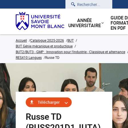
Rechercher
GUIDE D
ANNÉE
FORMAT
UNIVERSITAIRE
EN PDF
Accueil
Catalogue 2025-2026
BUT
BUT Génie mécanique et productique
BUT2/BUT3 - GMP : Innovation pour l’industrie - Classique et alternance
RES410 Langues
Russe TD
Télécharger
Russe TD
(RUSS201D1_IUTA)