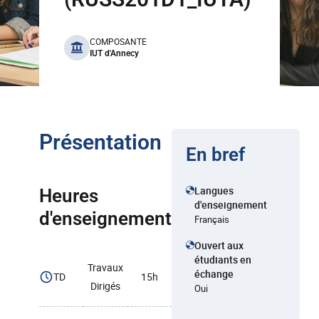
benefits
COMPOSANTE
IUT d'Annecy
Présentation
En bref
Langues
Heures
d'enseignement
d'enseignement
Français
Ouvert aux
étudiants en
Travaux
échange
TD
15h
Dirigés
Oui