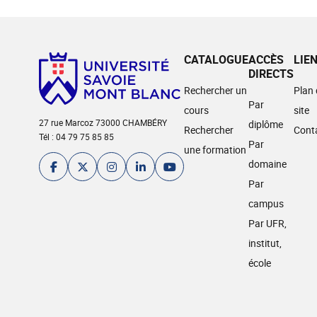
CATALOGUE
ACCÈS
LIE
DIRECTS
Rechercher un
Plan
Par
cours
site
27 rue Marcoz 73000 CHAMBÉRY
diplôme
Rechercher
Cont
Tél : 04 79 75 85 85
Par
une formation
domaine
Par
campus
Par UFR,
institut,
école