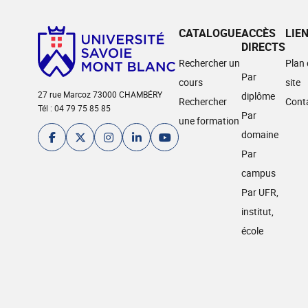
CATALOGUE
ACCÈS
LIE
DIRECTS
Rechercher un
Plan
Par
cours
site
27 rue Marcoz 73000 CHAMBÉRY
diplôme
Rechercher
Cont
Tél : 04 79 75 85 85
Par
une formation
domaine
Par
campus
Par UFR,
institut,
école