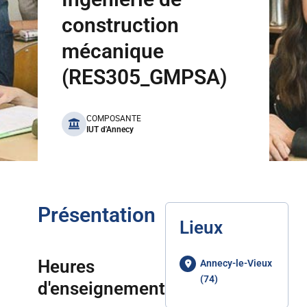
construction
mécanique
(RES305_GMPSA)
benefits
COMPOSANTE
IUT d'Annecy
Présentation
Lieux
Heures
Annecy-le-Vieux
(74)
d'enseignement