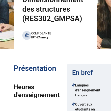
des structures
(RES302_GMPSA)
benefits
COMPOSANTE
IUT d'Annecy
Présentation
En bref
Langues
Heures
d'enseignement
d'enseignement
Français
Ouvert aux
étudiants en