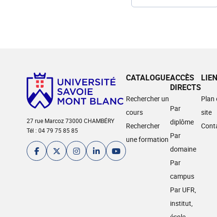
CATALOGUE
ACCÈS
LIE
DIRECTS
Rechercher un
Plan
Par
cours
site
27 rue Marcoz 73000 CHAMBÉRY
diplôme
Rechercher
Cont
Tél : 04 79 75 85 85
Par
une formation
domaine
Par
campus
Par UFR,
institut,
école