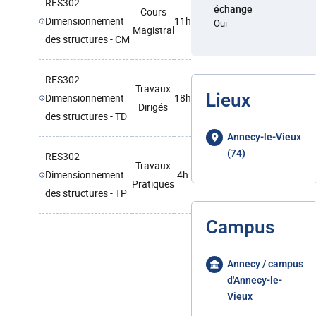
RES302
échange
Cours
Dimensionnement
11h
Oui
Magistral
des structures - CM
RES302
Travaux
Lieux
Dimensionnement
18h
Dirigés
des structures - TD
Annecy-le-Vieux
(74)
RES302
Travaux
Dimensionnement
4h
Pratiques
des structures - TP
Campus
Annecy / campus
d'Annecy-le-
Vieux