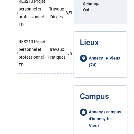
RES213 Projet
échange
personnel et
Travaux
Oui
8,5h
professionnel -
Dirigés
TD
Lieux
RES213 Projet
personnel et
Travaux
3h
professionnel -
Pratiques
Annecy-le-Vieux
TP
(74)
Campus
Annecy / campus
d'Annecy-le-
Vieux