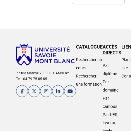
CATALOGUE
ACCÈS
LIE
DIRECTS
Rechercher un
Plan
Par
cours
site
27 rue Marcoz 73000 CHAMBÉRY
diplôme
Rechercher
Cont
Tél : 04 79 75 85 85
Par
une formation
domaine
Par
campus
Par UFR,
institut,
école