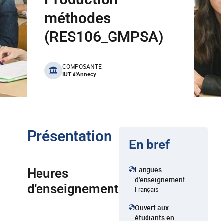
méthodes
(RES106_GMPSA)
benefits
COMPOSANTE
IUT d'Annecy
Présentation
En bref
Langues
Heures
d'enseignement
d'enseignement
Français
Ouvert aux
étudiants en