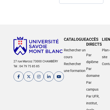
CATALOGUE
ACCÈS
LIE
DIRECTS
Rechercher un
Plan
Par
cours
site
27 rue Marcoz 73000 CHAMBÉRY
diplôme
Rechercher
Cont
Tél : 04 79 75 85 85
Par
une formation
domaine
Par
campus
Par UFR,
institut,
école