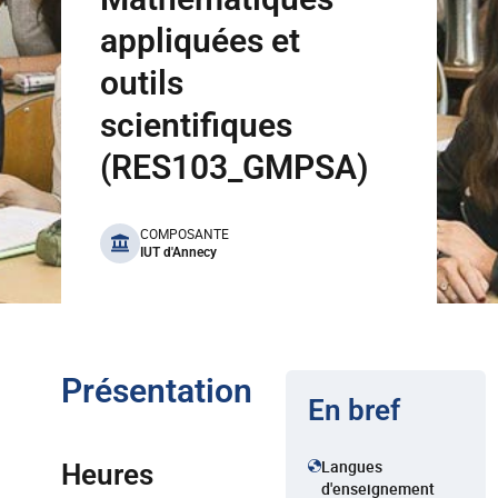
appliquées et
outils
scientifiques
(RES103_GMPSA)
benefits
COMPOSANTE
IUT d'Annecy
Présentation
En bref
Langues
Heures
d'enseignement