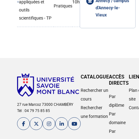
Annecy / campus
appliquées et
10h
Pratiques
d'Annecy-le-
outils
Vieux
scientifiques - TP
CATALOGUE
ACCÈS
LIE
DIRECTS
Rechercher un
Plan
Par
cours
site
27 rue Marcoz 73000 CHAMBÉRY
diplôme
Rechercher
Cont
Tél : 04 79 75 85 85
Par
une formation
domaine
Par