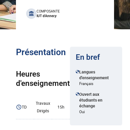
benefits
COMPOSANTE
IUT d'Annecy
Présentation
En bref
Langues
Heures
d'enseignement
d'enseignement
Français
Ouvert aux
étudiants en
Travaux
échange
TD
15h
Dirigés
Oui