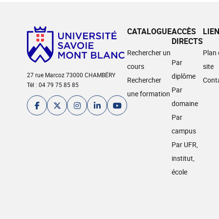
CATALOGUE
ACCÈS
LIE
DIRECTS
Rechercher un
Plan
Par
cours
site
27 rue Marcoz 73000 CHAMBÉRY
diplôme
Rechercher
Cont
Tél : 04 79 75 85 85
Par
une formation
domaine
Par
campus
Par UFR,
institut,
école