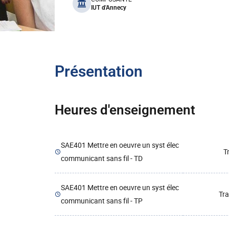
benefits
IUT d'Annecy
Présentation
Heures d'enseignement
SAE401 Mettre en oeuvre un syst élec
T
communicant sans fil - TD
SAE401 Mettre en oeuvre un syst élec
Tra
communicant sans fil - TP