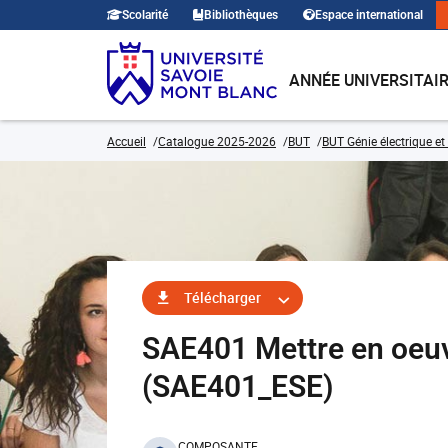
Scolarité
Bibliothèques
Espace international
ANNÉE UNIVERSITAI
Accueil
Catalogue 2025-2026
BUT
BUT Génie électrique et
Télécharger
SAE401 Mettre en oeuv
(SAE401_ESE)
COMPOSANTE