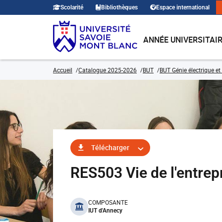
Scolarité
Bibliothèques
Espace international
ANNÉE UNIVERSITAI
Accueil
Catalogue 2025-2026
BUT
BUT Génie électrique et
Télécharger
RES503 Vie de l'entre
benefits
COMPOSANTE
IUT d'Annecy