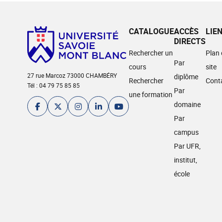
CATALOGUE
ACCÈS
LIE
DIRECTS
Rechercher un
Plan
Par
cours
site
27 rue Marcoz 73000 CHAMBÉRY
diplôme
Rechercher
Cont
Tél : 04 79 75 85 85
Par
une formation
domaine
Par
campus
Par UFR,
institut,
école