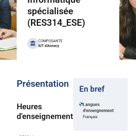
spécialisée
(RES314_ESE)
benefits
COMPOSANTE
IUT d'Annecy
Présentation
En bref
Langues
Heures
d'enseignement
d'enseignement
Français