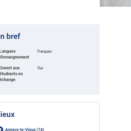
n bref
Langues
Français
d'enseignement
Ouvert aux
Oui
étudiants en
échange
ieux
Annecy-le-Vieux (74)