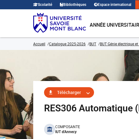
Scolarité
Bibliothèques
Espace international
ANNÉE UNIVERSITAI
Accueil
Catalogue 2025-2026
BUT
BUT Génie électrique et
Télécharger
RES306 Automatique (
benefits
COMPOSANTE
IUT d'Annecy