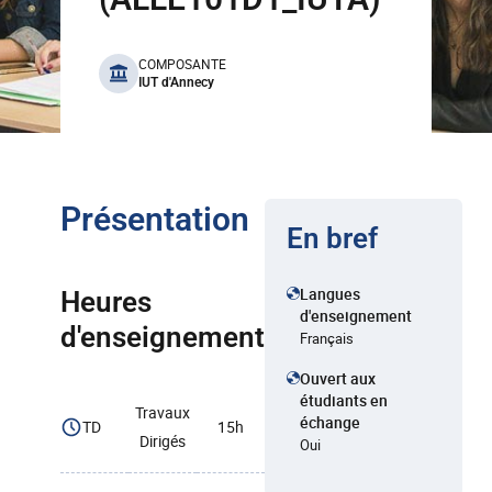
benefits
COMPOSANTE
IUT d'Annecy
Présentation
En bref
Langues
Heures
d'enseignement
d'enseignement
Français
Ouvert aux
étudiants en
Travaux
échange
TD
15h
Dirigés
Oui