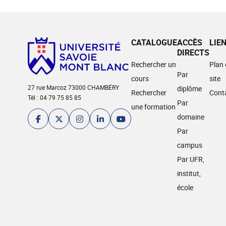
CATALOGUE
ACCÈS
LIE
DIRECTS
Rechercher un
Plan
Par
cours
site
27 rue Marcoz 73000 CHAMBÉRY
diplôme
Rechercher
Cont
Tél : 04 79 75 85 85
Par
une formation
domaine
Par
campus
Par UFR,
institut,
école