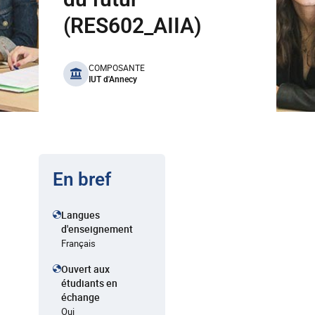
(RES602_AIIA)
benefits
COMPOSANTE
IUT d'Annecy
En bref
Langues
d'enseignement
Français
Ouvert aux
étudiants en
échange
Oui