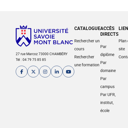
CATALOGUE
ACCÈS
LIE
DIRECTS
Rechercher un
Plan
Par
cours
site
27 rue Marcoz 73000 CHAMBÉRY
diplôme
Rechercher
Cont
Tél : 04 79 75 85 85
Par
une formation
domaine
Par
campus
Par UFR,
institut,
école