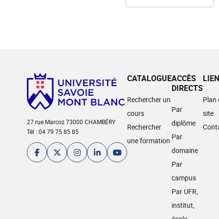
CATALOGUE
ACCÈS
LIE
DIRECTS
Rechercher un
Plan
Par
cours
site
27 rue Marcoz 73000 CHAMBÉRY
diplôme
Rechercher
Cont
Tél : 04 79 75 85 85
Par
une formation
domaine
Par
campus
Par UFR,
institut,
école