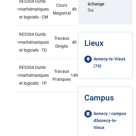
RES304 Outils
échange
Cours
mathématiques
4h
Oui
Magistral
et logiciels - CM
RES304 Outils
Travaux
Lieux
mathématiques
4h
Dirigés
et logiciels - TD
Annecy-le-Vieux
(74)
RES304 Outils
Travaux
mathématiques
14h
Pratiques
et logiciels - TP
Campus
Annecy / campus
d'Annecy-le-
Vieux