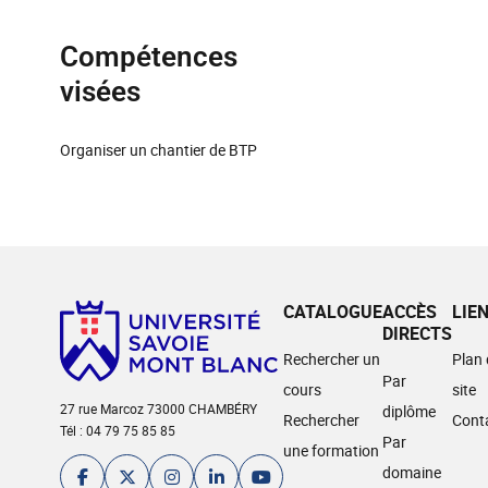
Compétences
visées
Organiser un chantier de BTP
CATALOGUE
ACCÈS
LIE
DIRECTS
Rechercher un
Plan
Par
cours
site
27 rue Marcoz 73000 CHAMBÉRY
diplôme
Rechercher
Cont
Tél : 04 79 75 85 85
Par
une formation
domaine