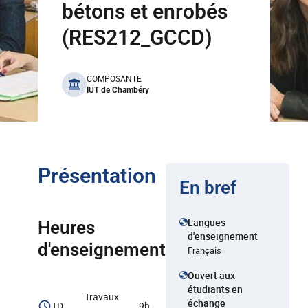
bétons et enrobés
(RES212_GCCD)
benefits
COMPOSANTE
IUT de Chambéry
Présentation
En bref
Langues
Heures
d'enseignement
d'enseignement
Français
Ouvert aux
étudiants en
Travaux
échange
TD
9h