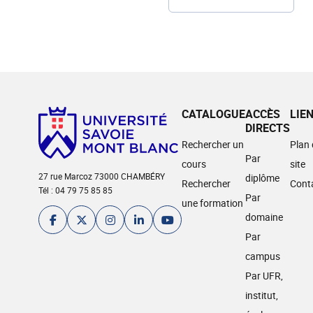
CATALOGUE
ACCÈS
LIE
DIRECTS
Rechercher un
Plan
Par
cours
site
27 rue Marcoz 73000 CHAMBÉRY
diplôme
Rechercher
Cont
Tél : 04 79 75 85 85
Par
une formation
domaine
Par
campus
Par UFR,
institut,