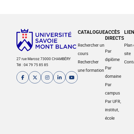
CATALOGUE
ACCÈS
LIE
DIRECTS
Rechercher un
Plan
Par
cours
site
27 rue Marcoz 73000 CHAMBÉRY
diplôme
Rechercher
Cont
Tél : 04 79 75 85 85
Par
une formation
domaine
Par
campus
Par UFR,
institut,
école