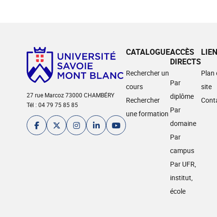
CATALOGUE
ACCÈS
LIE
DIRECTS
Rechercher un
Plan
Par
cours
site
27 rue Marcoz 73000 CHAMBÉRY
diplôme
Rechercher
Cont
Tél : 04 79 75 85 85
Par
une formation
domaine
Par
campus
Par UFR,
institut,
école