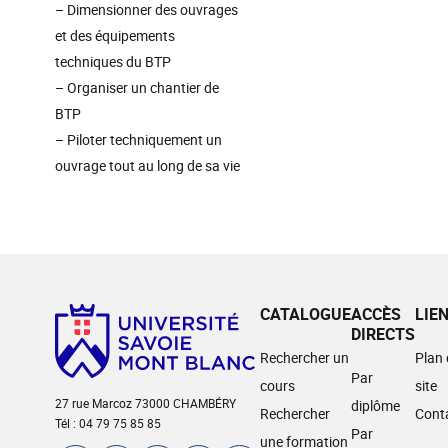
– Dimensionner des ouvrages
et des équipements
techniques du BTP
– Organiser un chantier de
BTP
– Piloter techniquement un
ouvrage tout au long de sa vie
CATALOGUE
ACCÈS
LIE
DIRECTS
Rechercher un
Plan
Par
cours
site
27 rue Marcoz 73000 CHAMBÉRY
diplôme
Rechercher
Cont
Tél : 04 79 75 85 85
Par
une formation