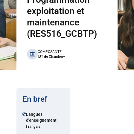
exploitation et
maintenance
(RES516_GCBTP)
benefits
COMPOSANTE
IUT de Chambéry
En bref
Langues
d'enseignement
Français