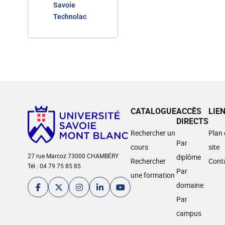
Savoie
Technolac
CATALOGUE
ACCÈS
LIE
DIRECTS
Rechercher un
Plan
Par
cours
site
27 rue Marcoz 73000 CHAMBÉRY
diplôme
Rechercher
Cont
Tél : 04 79 75 85 85
Par
une formation
domaine
Par
campus