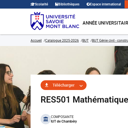
Scolarité
Bibliothèques
Espace international
ANNÉE UNIVERSITAI
Accueil
Catalogue 2025-2026
BUT
BUT Génie civil - const
Télécharger
RES501 Mathématique
benefits
COMPOSANTE
IUT de Chambéry