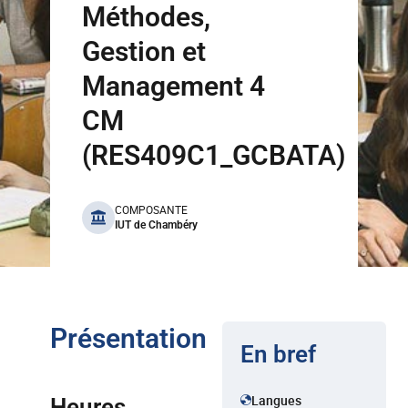
Méthodes,
Gestion et
Management 4
CM
(RES409C1_GCBATA)
benefits
COMPOSANTE
IUT de Chambéry
Présentation
En bref
Langues
Heures