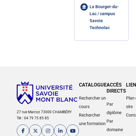
Le Bourget-du-
Lac / campus
Savoie
Technolac
CATALOGUE
ACCÈS
LIE
DIRECTS
Rechercher un
Plan
Par
cours
site
27 rue Marcoz 73000 CHAMBÉRY
diplôme
Rechercher
Cont
Tél : 04 79 75 85 85
Par
une formation
domaine