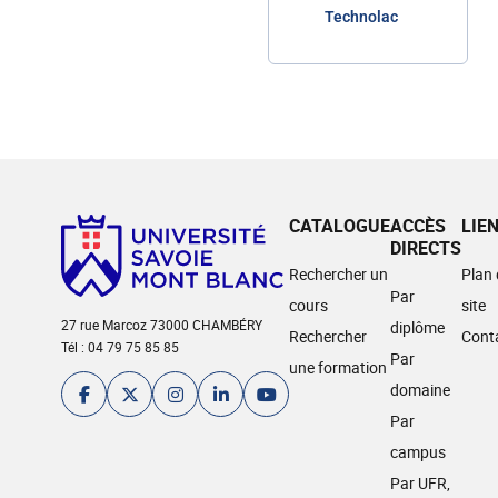
Technolac
CATALOGUE
ACCÈS
LIE
DIRECTS
Rechercher un
Plan
Par
cours
site
27 rue Marcoz 73000 CHAMBÉRY
diplôme
Rechercher
Cont
Tél : 04 79 75 85 85
Par
une formation
domaine
Par
campus
Par UFR,