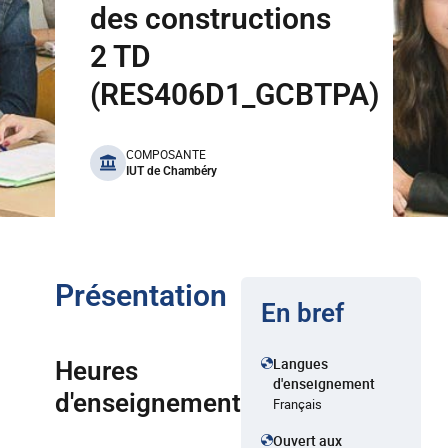
des constructions
2 TD
(RES406D1_GCBTPA)
benefits
COMPOSANTE
IUT de Chambéry
Présentation
En bref
Langues
Heures
d'enseignement
d'enseignement
Français
Ouvert aux