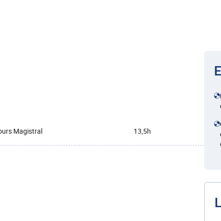
E
urs Magistral
13,5h
L