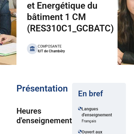
et Energétique du
bâtiment 1 CM
(RES310C1_GCBATC)
benefits
COMPOSANTE
IUT de Chambéry
Présentation
En bref
Langues
Heures
d'enseignement
d'enseignement
Français
Ouvert aux