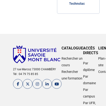
Technolac
CATALOGUE
ACCÈS
LIE
DIRECTS
Rechercher un
Plan
Par
cours
site
27 rue Marcoz 73000 CHAMBÉRY
diplôme
Rechercher
Cont
Tél : 04 79 75 85 85
Par
une formation
domaine
Par
campus
Par UFR,