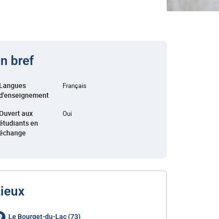
n bref
Langues
Français
d'enseignement
Ouvert aux
Oui
étudiants en
échange
ieux
Le Bourget-du-Lac (73)