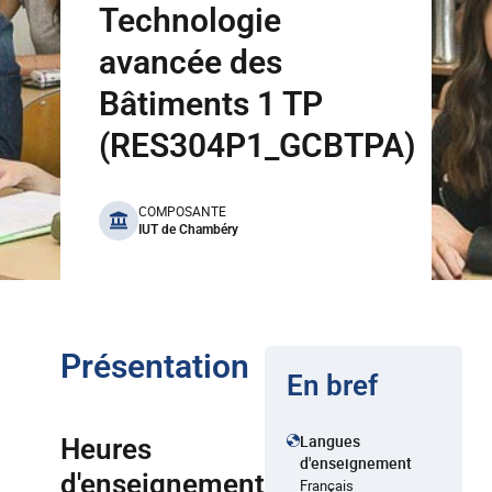
Technologie
avancée des
Bâtiments 1 TP
(RES304P1_GCBTPA)
benefits
COMPOSANTE
IUT de Chambéry
Présentation
En bref
Langues
Heures
d'enseignement
d'enseignement
Français