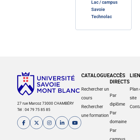
Lac / campus
Savoie
Technolac
CATALOGUE
ACCÈS
LIE
DIRECTS
Rechercher un
Plan
Par
cours
site
27 rue Marcoz 73000 CHAMBÉRY
diplôme
Rechercher
Cont
Tél : 04 79 75 85 85
Par
une formation
domaine
Par
campus