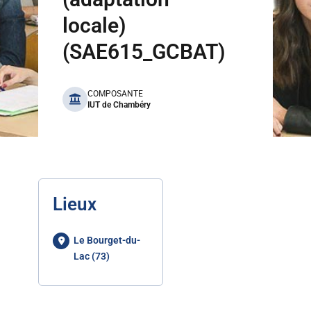
locale)
(SAE615_GCBAT)
benefits
COMPOSANTE
IUT de Chambéry
Lieux
Le Bourget-du-
Lac (73)