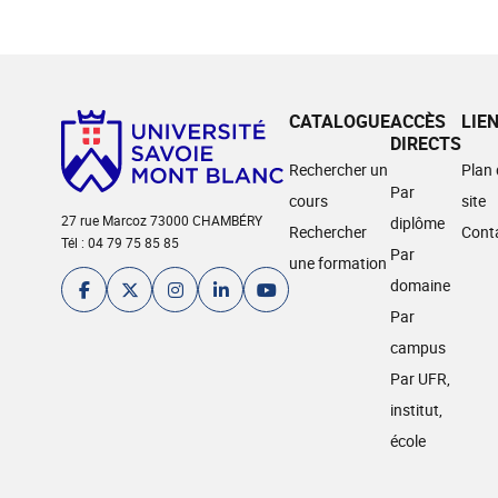
CATALOGUE
ACCÈS
LIE
DIRECTS
Rechercher un
Plan
Par
cours
site
27 rue Marcoz 73000 CHAMBÉRY
diplôme
Rechercher
Cont
Tél : 04 79 75 85 85
Par
une formation
domaine
Par
campus
Par UFR,
institut,
école