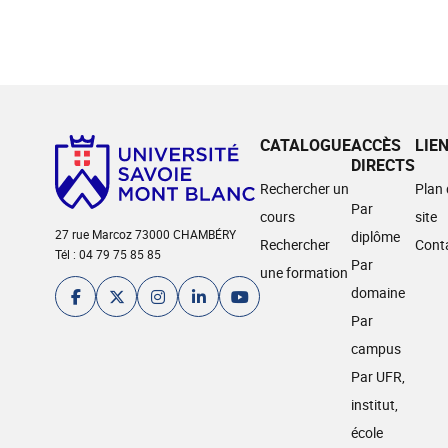
CATALOGUE
ACCÈS
LIE
DIRECTS
Rechercher un
Plan
Par
cours
site
27 rue Marcoz 73000 CHAMBÉRY
diplôme
Rechercher
Cont
Tél : 04 79 75 85 85
Par
une formation
domaine
Par
campus
Par UFR,
institut,
école