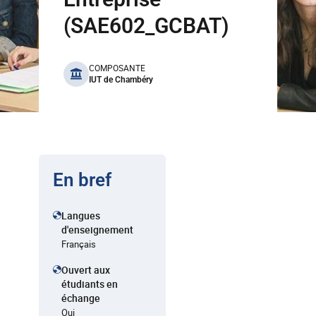
(SAE602_GCBAT)
benefits
COMPOSANTE
IUT de Chambéry
En bref
Langues
d'enseignement
Français
Ouvert aux
étudiants en
échange
Oui