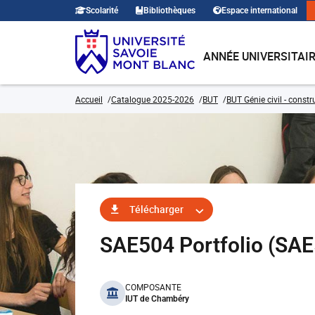
Scolarité
Bibliothèques
Espace international
ANNÉE UNIVERSITAI
Accueil
Catalogue 2025-2026
BUT
BUT Génie civil - const
Télécharger
SAE504 Portfolio (SA
benefits
COMPOSANTE
IUT de Chambéry