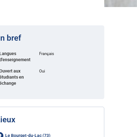
n bref
Langues
Français
d'enseignement
Ouvert aux
Oui
étudiants en
échange
ieux
Le Bourget-du-Lac (73)