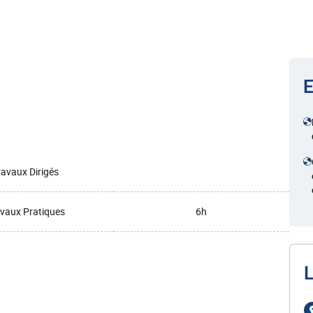
E
ravaux Dirigés
vaux Pratiques
6h
L