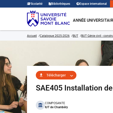
Scolarité
Bibliothèques
Espace international
ANNÉE UNIVERSITAI
Accueil
Catalogue 2025-2026
BUT
BUT Génie civil - const
Télécharger
SAE405 Installation d
benefits
COMPOSANTE
IUT de Chambéry