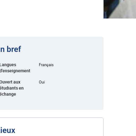
n bref
Langues
Français
d'enseignement
Ouvert aux
Oui
étudiants en
échange
ieux