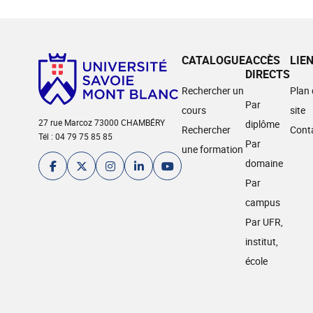
CATALOGUE
ACCÈS
LIE
DIRECTS
Rechercher un
Plan
Par
cours
site
27 rue Marcoz 73000 CHAMBÉRY
diplôme
Rechercher
Cont
Tél : 04 79 75 85 85
Par
une formation
domaine
Par
campus
Par UFR,
institut,
école