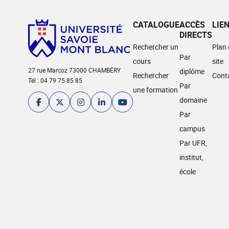
CATALOGUE
ACCÈS
LIE
DIRECTS
Rechercher un
Plan
Par
cours
site
27 rue Marcoz 73000 CHAMBÉRY
diplôme
Rechercher
Cont
Tél : 04 79 75 85 85
Par
une formation
domaine
Par
campus
Par UFR,
institut,
école