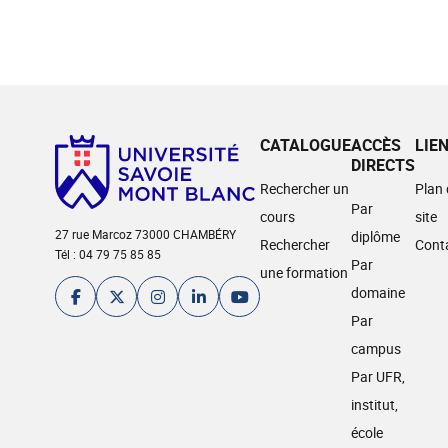
CATALOGUE
ACCÈS
LIE
DIRECTS
Rechercher un
Plan
Par
cours
site
27 rue Marcoz 73000 CHAMBÉRY
diplôme
Rechercher
Cont
Tél : 04 79 75 85 85
Par
une formation
domaine
Par
campus
Par UFR,
institut,
école