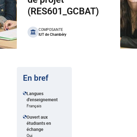
(RES601_GCBAT)
benefits
COMPOSANTE
IUT de Chambéry
En bref
Langues
d'enseignement
Français
Ouvert aux
étudiants en
échange
Oui