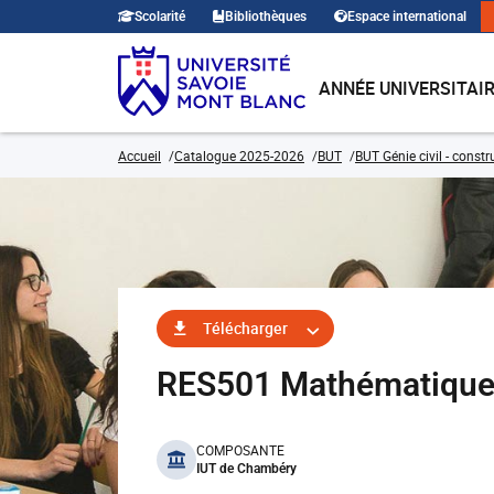
Scolarité
Bibliothèques
Espace international
ANNÉE UNIVERSITAI
Accueil
Catalogue 2025-2026
BUT
BUT Génie civil - const
Télécharger
RES501 Mathématique
benefits
COMPOSANTE
IUT de Chambéry