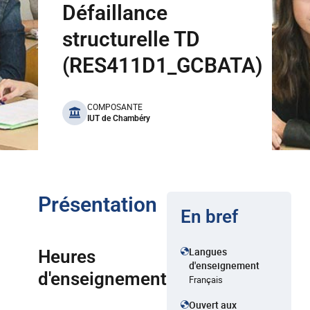
Défaillance
structurelle TD
(RES411D1_GCBATA)
benefits
COMPOSANTE
IUT de Chambéry
Présentation
En bref
Langues
Heures
d'enseignement
d'enseignement
Français
Ouvert aux