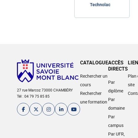
Technolac
CATALOGUE
ACCÈS
LIE
DIRECTS
Rechercher un
Plan
Par
cours
site
27 rue Marcoz 73000 CHAMBÉRY
diplôme
Rechercher
Cont
Tél : 04 79 75 85 85
Par
une formation
domaine
Par
campus
Par UFR,