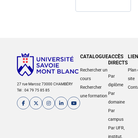
CATALOGUE
ACCÈS
LIE
DIRECTS
Rechercher un
Plan
Par
cours
site
27 rue Marcoz 73000 CHAMBÉRY
diplôme
Rechercher
Cont
Tél : 04 79 75 85 85
Par
une formation
domaine
Par
campus
Par UFR,
institut,