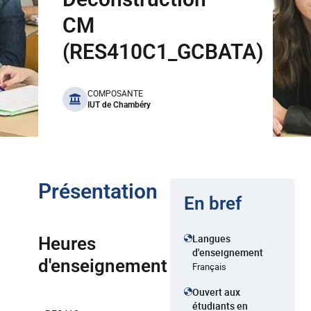
CM
(RES410C1_GCBATA)
benefits
COMPOSANTE
IUT de Chambéry
Présentation
En bref
Langues
Heures
d'enseignement
d'enseignement
Français
Ouvert aux
étudiants en