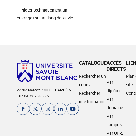
– Piloter techniquement un
ouvrage tout au long de sa vie
CATALOGUE
ACCÈS
LIE
DIRECTS
Rechercher un
Plan
Par
cours
site
27 rue Marcoz 73000 CHAMBÉRY
diplôme
Rechercher
Cont
Tél : 04 79 75 85 85
Par
une formation
domaine
Par
campus
Par UFR,