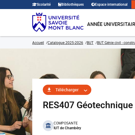
Scolarité
Bibliothèques
Espace international
ANNÉE UNIVERSITAI
Accueil
Catalogue 2025-2026
BUT
BUT Génie civil - const
Télécharger
RES407 Géotechnique
benefits
COMPOSANTE
IUT de Chambéry