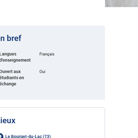
n bref
Langues
Français
d'enseignement
Ouvert aux
Oui
étudiants en
échange
ieux
Le Bourget-du-Lac (73)