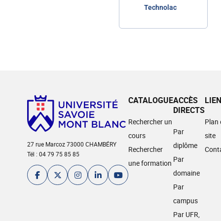
Technolac
CATALOGUE
ACCÈS
LIE
DIRECTS
Rechercher un
Plan
Par
cours
site
27 rue Marcoz 73000 CHAMBÉRY
diplôme
Rechercher
Cont
Tél : 04 79 75 85 85
Par
une formation
domaine
Par
campus
Par UFR,