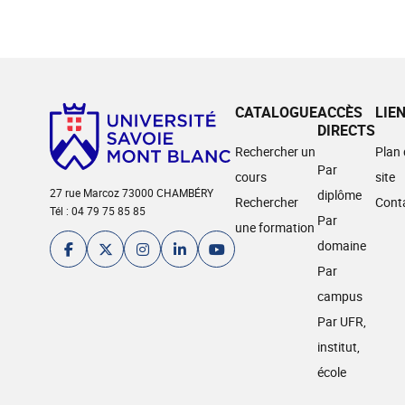
CATALOGUE
ACCÈS
LIE
DIRECTS
Rechercher un
Plan
Par
cours
site
27 rue Marcoz 73000 CHAMBÉRY
diplôme
Rechercher
Cont
Tél : 04 79 75 85 85
Par
une formation
domaine
Par
campus
Par UFR,
institut,
école