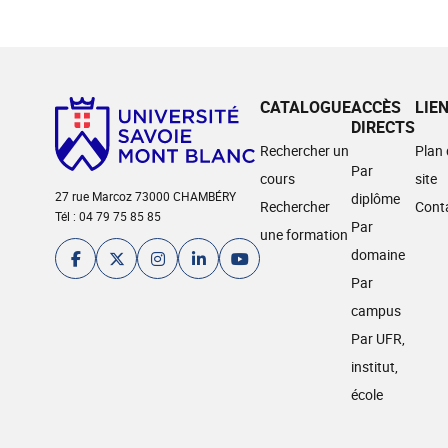
CATALOGUE
ACCÈS
LIE
DIRECTS
Rechercher un
Plan
Par
cours
site
27 rue Marcoz 73000 CHAMBÉRY
diplôme
Rechercher
Cont
Tél : 04 79 75 85 85
Par
une formation
domaine
Par
campus
Par UFR,
institut,
école