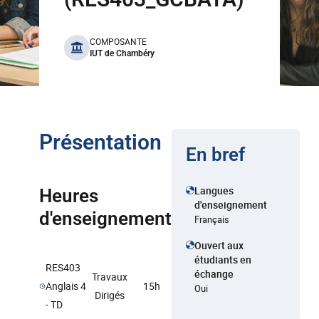
benefits
COMPOSANTE
IUT de Chambéry
Présentation
En bref
Langues
Heures
d'enseignement
d'enseignement
Français
Ouvert aux
étudiants en
RES403
échange
Travaux
Anglais 4
15h
Oui
Dirigés
- TD