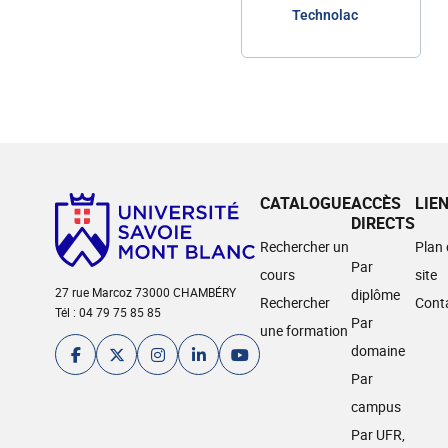
Technolac
CATALOGUE
ACCÈS
LIE
DIRECTS
Rechercher un
Plan
Par
cours
site
27 rue Marcoz 73000 CHAMBÉRY
diplôme
Rechercher
Cont
Tél : 04 79 75 85 85
Par
une formation
domaine
Par
campus
Par UFR,