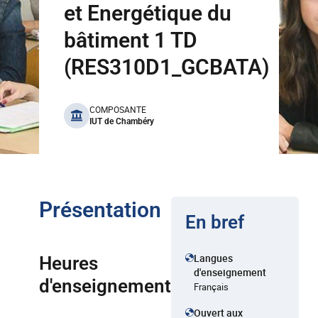
et Energétique du
bâtiment 1 TD
(RES310D1_GCBATA)
benefits
COMPOSANTE
IUT de Chambéry
Présentation
En bref
Langues
Heures
d'enseignement
d'enseignement
Français
Ouvert aux