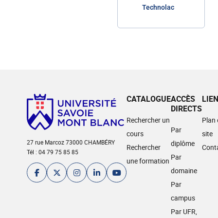
Technolac
CATALOGUE
ACCÈS
LIE
DIRECTS
Rechercher un
Plan
Par
cours
site
27 rue Marcoz 73000 CHAMBÉRY
diplôme
Rechercher
Cont
Tél : 04 79 75 85 85
Par
une formation
domaine
Par
campus
Par UFR,