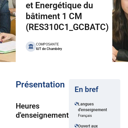
et Energétique du
bâtiment 1 CM
(RES310C1_GCBATC)
benefits
COMPOSANTE
IUT de Chambéry
Présentation
En bref
Langues
Heures
d'enseignement
d'enseignement
Français
Ouvert aux