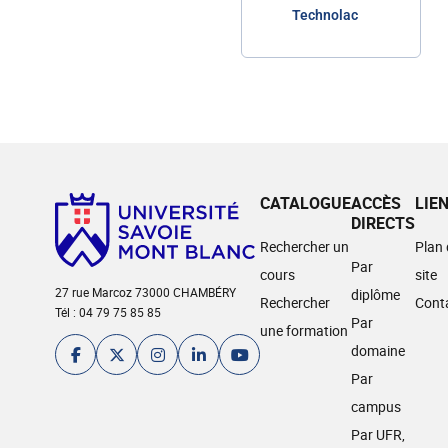
Technolac
CATALOGUE
ACCÈS
LIE
DIRECTS
Rechercher un
Plan
Par
cours
site
27 rue Marcoz 73000 CHAMBÉRY
diplôme
Rechercher
Cont
Tél : 04 79 75 85 85
Par
une formation
domaine
Par
campus
Par UFR,