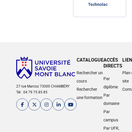
Technolac
CATALOGUE
ACCÈS
LIE
DIRECTS
Rechercher un
Plan
Par
cours
site
27 rue Marcoz 73000 CHAMBÉRY
diplôme
Rechercher
Cont
Tél : 04 79 75 85 85
Par
une formation
domaine
Par
campus
Par UFR,