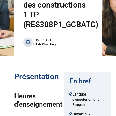
des constructions
1 TP
(RES308P1_GCBATC)
benefits
COMPOSANTE
IUT de Chambéry
Présentation
En bref
Langues
Heures
d'enseignement
d'enseignement
Français
Ouvert aux