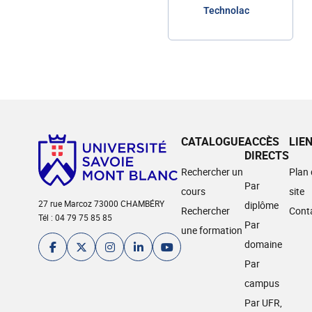
Technolac
CATALOGUE
ACCÈS
LIE
DIRECTS
Rechercher un
Plan
Par
cours
site
27 rue Marcoz 73000 CHAMBÉRY
diplôme
Rechercher
Cont
Tél : 04 79 75 85 85
Par
une formation
domaine
Par
campus
Par UFR,