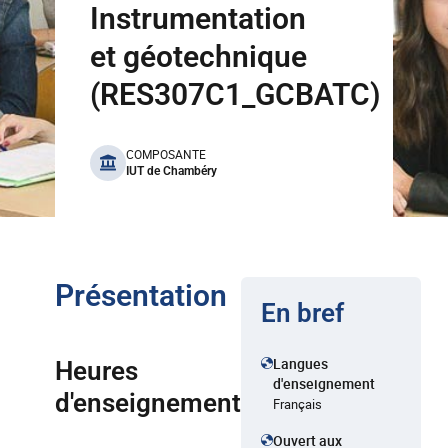
Instrumentation
et géotechnique
(RES307C1_GCBATC)
benefits
COMPOSANTE
IUT de Chambéry
Présentation
En bref
Langues
Heures
d'enseignement
d'enseignement
Français
Ouvert aux