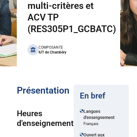
multi-critères et
ACV TP
(RES305P1_GCBATC)
benefits
COMPOSANTE
IUT de Chambéry
Présentation
En bref
Langues
Heures
d'enseignement
d'enseignement
Français
Ouvert aux