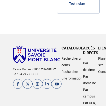
Technolac
CATALOGUE
ACCÈS
LIE
DIRECTS
Rechercher un
Plan
Par
cours
site
27 rue Marcoz 73000 CHAMBÉRY
diplôme
Rechercher
Cont
Tél : 04 79 75 85 85
Par
une formation
domaine
Par
campus
Par UFR,